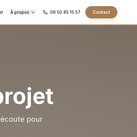
at
À propos
06 50 85 15 57
Contact
projet
 écoute pour